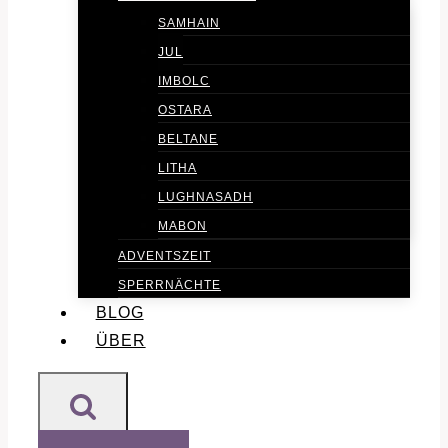
SAMHAIN
JUL
IMBOLC
OSTARA
BELTANE
LITHA
LUGHNASADH
MABON
ADVENTSZEIT
SPERRNÄCHTE
BLOG
ÜBER